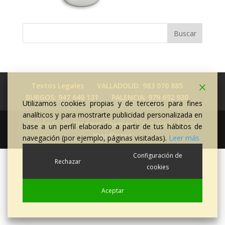
Textos Legales
VALLADOLID: 983 070 885
BURGOS: 947 640 131
PALENCIA: 979 692 930
Utilizamos cookies propias y de terceros para fines
analíticos y para mostrarte publicidad personalizada en
Diseñado por
Elegant Themes
| Desarrollado por
base a un perfil elaborado a partir de tus hábitos de
WordPress
navegación (por ejemplo, páginas visitadas).
Leer más
Configuración de
Rechazar
cookies
Aceptar