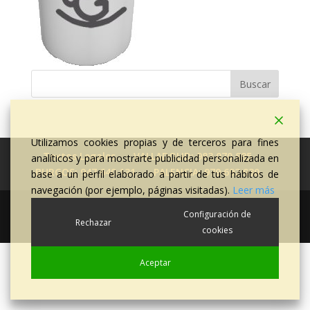
Utilizamos cookies propias y de terceros para fines
Textos Legales
VALLADOLID: 983 070 885
analíticos y para mostrarte publicidad personalizada en
BURGOS: 947 640 131
PALENCIA: 979 692 930
base a un perfil elaborado a partir de tus hábitos de
navegación (por ejemplo, páginas visitadas).
Leer más
Diseñado por
Elegant Themes
| Desarrollado por
Configuración de
Rechazar
WordPress
cookies
Aceptar